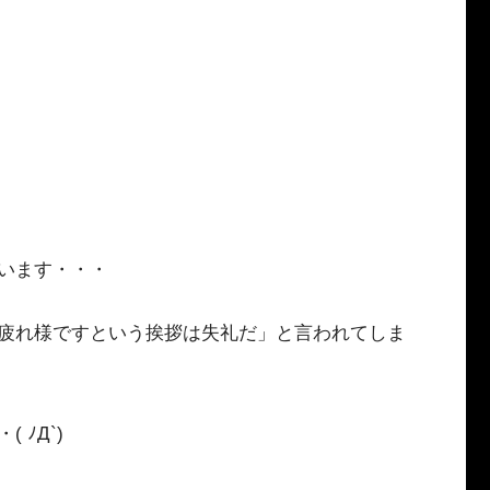
います・・・
疲れ様ですという挨拶は失礼だ」と言われてしま
ﾉД`)